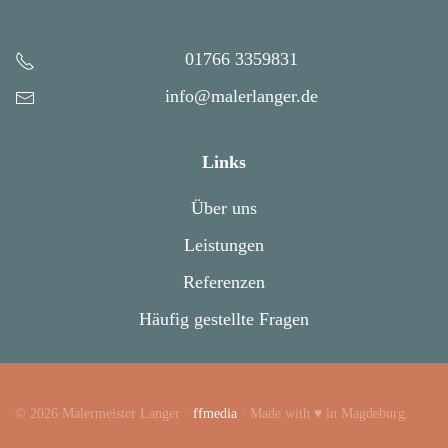
01766 3359831
info@malerlanger.de
Links
Über uns
Leistungen
Referenzen
Häufig gestellte Fragen
©
2026
Malermeister Langer ·
ffmedia
· Made with ♥ in Magdeburg.